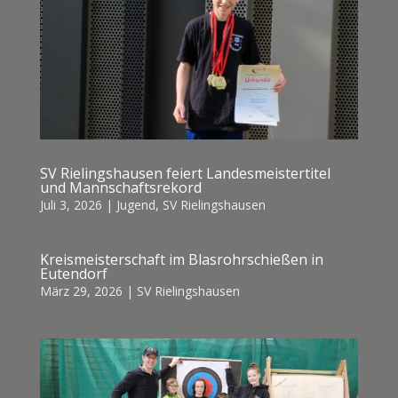
SV Rielingshausen feiert Landesmeistertitel
und Mannschaftsrekord
Juli 3, 2026
|
Jugend
,
SV Rielingshausen
Kreismeisterschaft im Blasrohrschießen in
Eutendorf
März 29, 2026
|
SV Rielingshausen