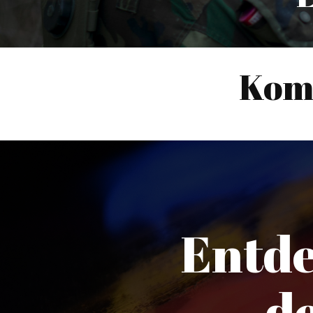
Kom
Entde
d