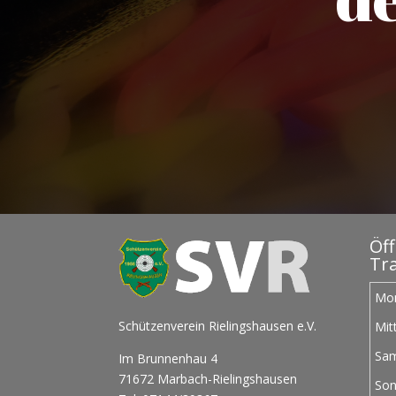
Öf
Tra
Mo
Schützenverein Rielingshausen e.V.
Mit
Sa
Im Brunnenhau 4
71672 Marbach-Rielingshausen
Son