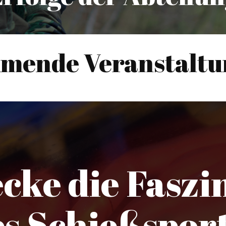
mende Veranstaltu
cke die Faszi
es Schießsport