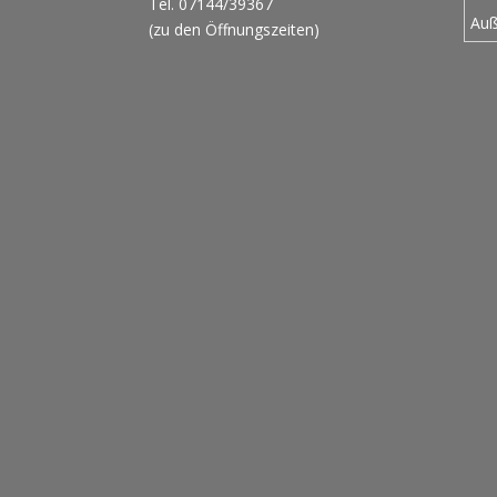
Tel. 07144/39367
Auß
(zu den Öffnungszeiten)