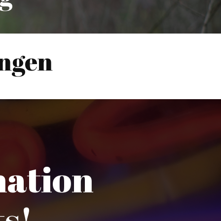
ngen
nation
s!