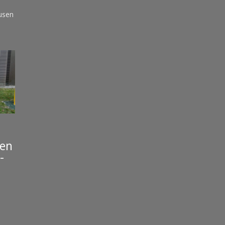
usen
en
-