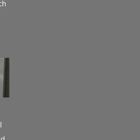
ch
V
l
rd