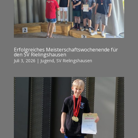
Erfolgreiches Meisterschaftswochenende für
den SV Rielingshausen
Juli 3, 2026
|
Jugend
,
SV Rielingshausen