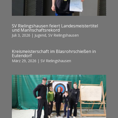
SV Rielingshausen feiert Landesmeistertitel
und Mannschaftsrekord
Juli 3, 2026
|
Jugend
,
SV Rielingshausen
Kreismeisterschaft im Blasrohrschießen in
Eutendorf
März 29, 2026
|
SV Rielingshausen