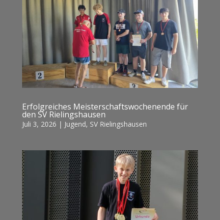
Erfolgreiches Meisterschaftswochenende für
den SV Rielingshausen
Juli 3, 2026
|
Jugend
,
SV Rielingshausen