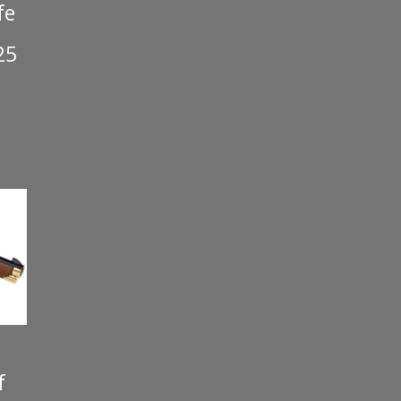
fe
25
f