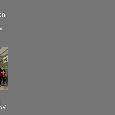
en
en
m
 SV