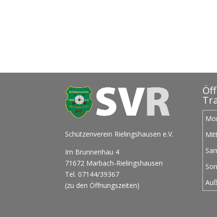
Öf
Tra
Mo
Schützenverein Rielingshausen e.V.
Mit
Sa
Im Brunnenhau 4
71672 Marbach-Rielingshausen
Son
Tel. 07144/39367
Auß
(zu den Öffnungszeiten)