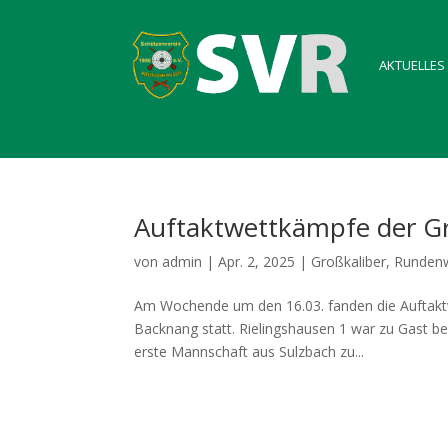
AKTUELLES
Auftaktwettkämpfe der G
von
admin
|
Apr. 2, 2025
|
Großkaliber
,
Runden
Am Wochende um den 16.03. fanden die Auftakt
Backnang statt. Rielingshausen 1 war zu Gast b
erste Mannschaft aus Sulzbach zu...