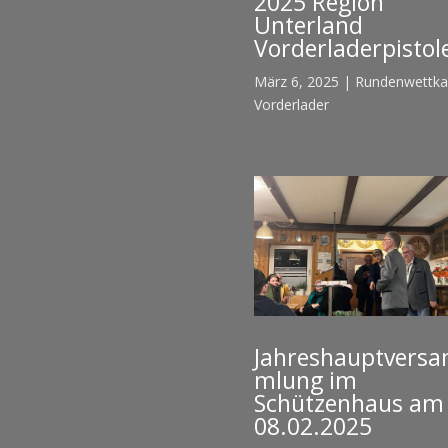
2025 Region
Unterland
Vorderladerpistol
März 6, 2025
|
Rundenwettk
Vorderlader
Jahreshauptvers
mlung im
Schützenhaus am
08.02.2025