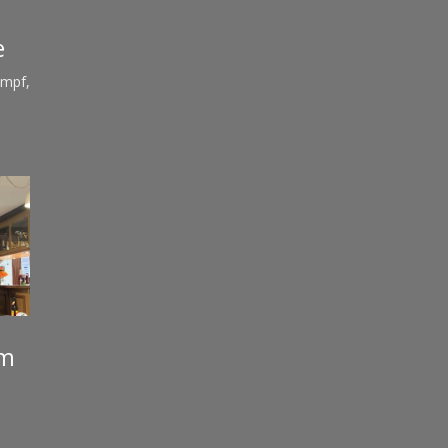
e
ampf
,
am