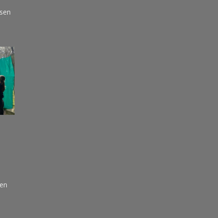
usen
sen